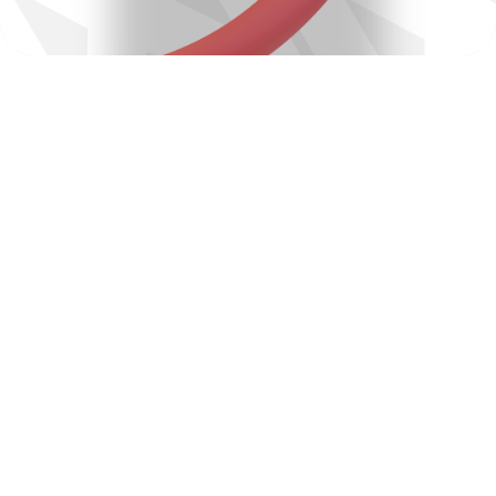
Тропическая жвачка
Состав: табак, сахарный сироп, глицерин,
ароматизатор.
Линейка: Mix Line
Вкус фруктовой жвачки, который вернёт вас в
детство. Классическое сочетание освежающей
жвачки с яркими тропическими фруктами создаёт
мощный вихрь вкусов с лёгким оттенком ностальгии.
Крепость: Лёгкая
Вкус: Фрукты
Фасовка: 25 г