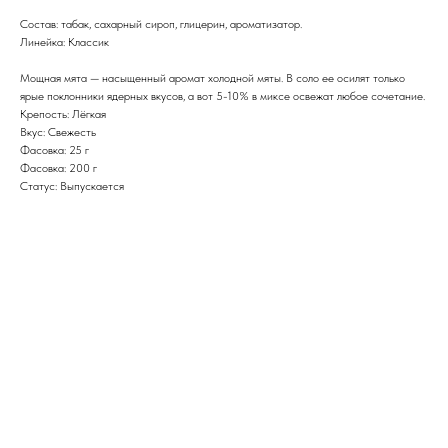
Состав: табак, сахарный сироп, глицерин, ароматизатор.
Линейка: Классик
Мощная мята — насыщенный аромат холодной мяты. В соло ее осилят только
ярые поклонники ядерных вкусов, а вот 5-10% в миксе освежат любое сочетание.
Крепость: Лёгкая
Вкус: Свежесть
Фасовка: 25 г
Фасовка: 200 г
Статус: Выпускается