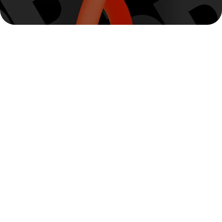
Гранат
Состав: табак, сахарный сироп, глицерин,
ароматизатор.
Линейка: Hard Line
Яркий вкус спелого киви. Насыщенный аромат
зеленой ягоды отлично сочетаться с пряными,
экзотическими и ягодными вкусами. Обладает
умеренной крепостью и мягким послевкусием.
Отлично подойдет, как для курения в соло, так и для
создания разнообразных миксов. Любителям
фруктовых сочетаний обязательно рекомендуем
попробовать.