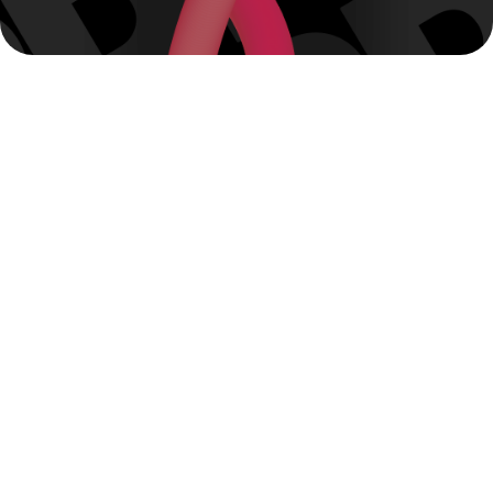
Питайя Айва
Состав: табак, сахарный сироп, глицерин,
ароматизатор.
Линейка: Hard Line
Вкус сочного драконьего фрукта в сочетании со
спелой айвой, впечатлит даже самого искушенного
гурмана свежей экзотической палитрой.
Крепость: Средняя
Вкус: Фрукты
Фасовка: 25 г
Фасовка: 100 г