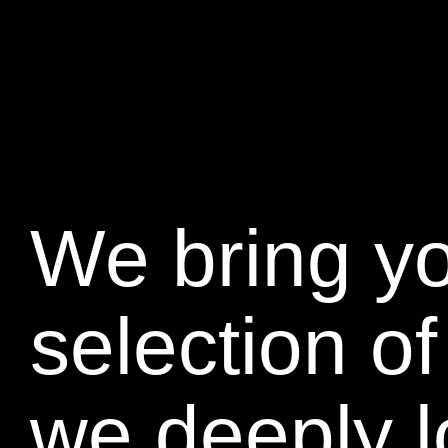
We bring yo
selection o
we deeply l