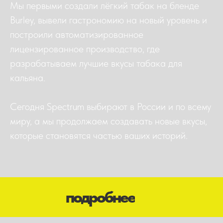
Мы первыми создали лёгкий табак на бленде
Burley, вывели гастрономию на новый уровень и
построили автоматизированное
лицензированное производство, где
разрабатываем лучшие вкусы табака для
кальяна.
Сегодня Spectrum выбирают в России и по всему
миру, а мы продолжаем создавать новые вкусы,
которые становятся частью ваших историй.
подробнее