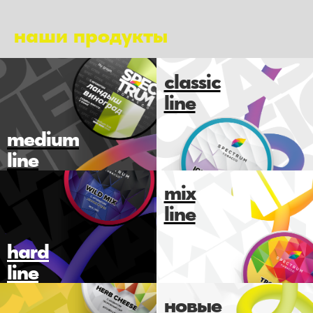
наши продукты
classic
line
medium
line
mix
line
hard
line
новые