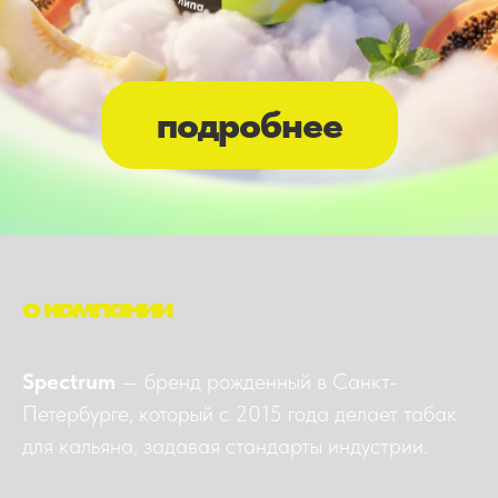
подробнее
о компании
Spectrum
— бренд рожденный в Санкт-
Петербурге, который с 2015 года делает табак
для кальяна, задавая стандарты индустрии.