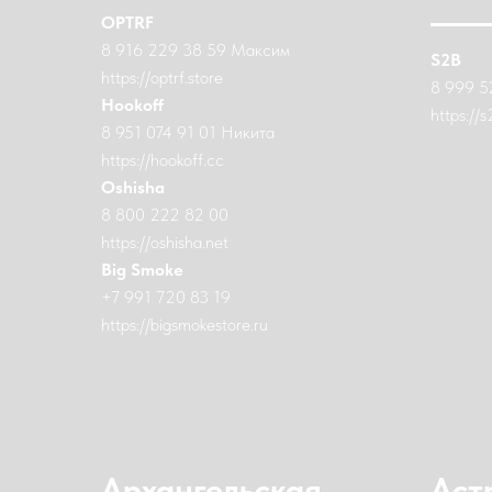
OPTRF
8 916 229 38 59 Максим
S2B
https://optrf.store
8 999 5
Hookoff
https://s
8 951 074 91 01 Никита
https://hookoff.cc
Oshisha
8 800 222 82 00
https://oshisha.net
Big Smoke
+7 991 720 83 19
https://bigsmokestore.ru
Архангельская
Аст