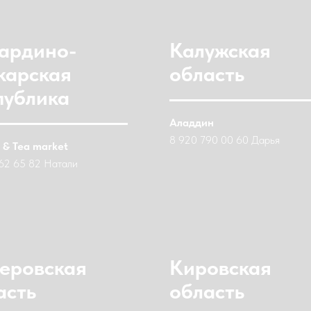
ардино-
Калужская
карская
область
публика
Аладдин
8 920 790 00 60 Дарья
 & Tea market
62 65 82 Натали
еровская
Кировская
асть
область