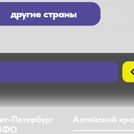
другие страны
ст
кт-Петербург
Алтайский кр
СЗФО