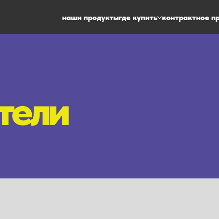
наши продукты
где купить
контрактное п
тели