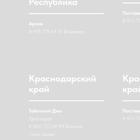
Республика
Поставь
8 913 7
Архив
8 918 778 44 41 Владимир
Краснодарский
Кра
край
кра
Табачный Джо
Поставь
Краснодар
8 913 7
8 900 123 69 99 Виталий
Сочи, Адлер