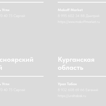
 Угли
Makoff Market
70 40 75 Сергей
8 995 602 34 88 Дмитрий
https://www.makoffmarket.ru
сноярский
Курганская
й
область
 Угли
Урал Табак
70 40 75 Сергей
8 932 608 69 66 Евгений
https://uraltabak.ru