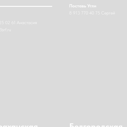
Поставь Угли
8 913 770 40 75 Сергей
25 02 61 Анастасия
2brf.ru
раханская
Белгородская