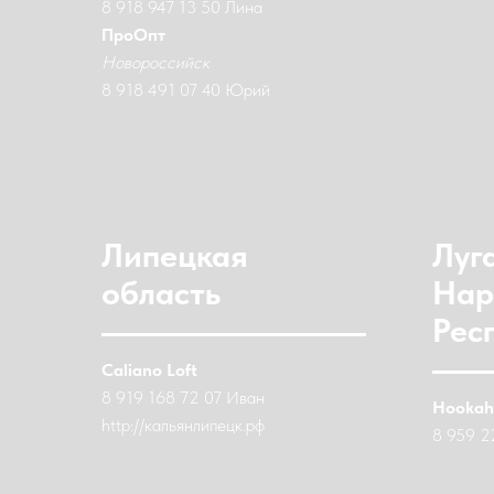
8 918 947 13 50 Лина
ПроОпт
Новороссийск
8 918 491 07 40 Юрий
Липецкая
Луг
область
Нар
Рес
Caliano Loft
8 919 168 72 07 Иван
Hookah
http://кальянлипецк.рф
8 959 2