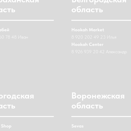
асть
область
абей
Hookah Market
60 78 48 Иван
8 920 202 49 23 Илья
Hookah Center
8 926 939 20 42 Александр
огодская
Воронежская
асть
область
 Shop
Sevas