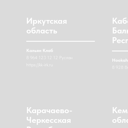
Иркутская
Каб
область
Бал
Рес
Кальян Клаб
8 964 123 12 12 Руслан
Hookah
https://kk-irk.ru
8 928 8
Карачаево-
Кем
Черкесская
обл