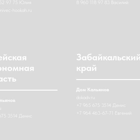
52 97 75 Юлия
8 960 118 97 83 Василий
lenivec-hookah.ru
ейская
Забайкальски
ономная
край
асть
Дом Кальянов
dokadv.ru
льянов
+7 965 675 3514 Денис
u
+7 964 463-67-71 Евгений
675 3514 Денис