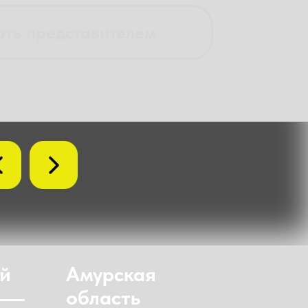
ать представителем
ай
Амурская
область