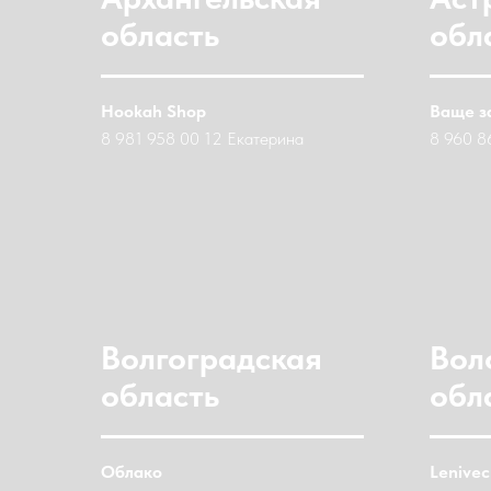
область
обл
Hookah Shop
Ваще з
8 981 958 00 12 Екатерина
8 960 8
Волгоградская
Вол
область
обл
Облако
Lenivec